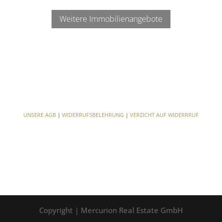
Weitere Immobilienangebote
UNSERE AGB
|
WIDERRUFSBELEHRUNG
|
VERZICHT AUF WIDERRRUF
Copyright | Mercurion Real Estate GmbH